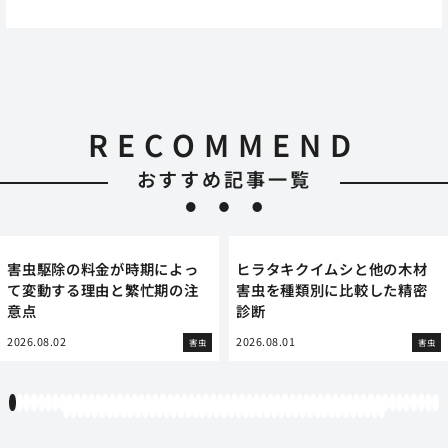
RECOMMEND
おすすめ記事一覧
害虫駆除の料金が時期によっ
ヒラタキクイムシと他の木材
て変動する理由と繁忙期の注
害虫を種類別に比較した精密
意点
診断
2026.08.02
2026.08.01
害虫
害虫
1
2
3
4
5
6
7
8
9
10
11
12
13
14
15
16
17
18
19
20
21
22
23
24
25
26
27
28
29
30
31
32
33
34
35
36
37
38
39
40
41
42
43
44
45
46
47
48
49
50
51
52
53
54
55
56
57
58
59
60
61
62
63
64
65
66
67
68
69
70
71
72
73
74
75
76
77
78
79
80
81
82
83
84
85
86
87
88
89
90
91
92
93
94
95
96
97
98
99
100
101
102
103
104
105