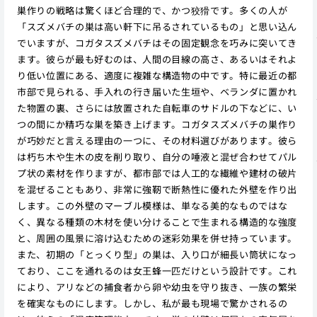
巣作りの戦略は驚くほど合理的で、かつ狡猾です。多くの人が
「スズメバチの巣は高い軒下に吊るされているもの」と思い込ん
でいますが、コガタスズメバチはその固定観念を巧みに突いてき
ます。彼らが最も好むのは、人間の目線の高さ、あるいはそれよ
り低い位置にある、適度に複雑な構造物の中です。特に最近の都
市部で見られる、手入れの行き届いた生垣や、ベランダに置かれ
た物置の裏、さらには放置された自転車のサドルの下などに、い
つの間にか精巧な巣を築き上げます。コガタスズメバチの巣作り
が巧妙だと言える理由の一つに、その材料選びがあります。彼ら
は朽ち木や生木の皮を削り取り、自分の唾液と混ぜ合わせてパル
プ状の素材を作りますが、都市部では人工的な繊維や建材の破片
を混ぜることもあり、非常に強靭で断熱性に優れた外壁を作り出
します。この外壁のマーブル模様は、単なる美的なものではな
く、異なる種類の木材を使い分けることで生まれる構造的な強度
と、周囲の風景に溶け込むための迷彩効果を併せ持っています。
また、初期の「とっくり型」の巣は、入り口が細長い筒状になっ
ており、ここを通れるのは女王蜂一匹だけという設計です。これ
により、アリなどの捕食者から卵や幼虫を守り抜き、一族の繁栄
を確実なものにします。しかし、私が最も現場で驚かされるの