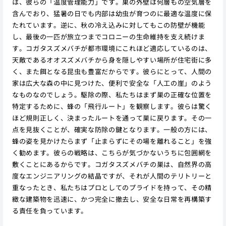
は、彼らの「温度管理能力」です。巣の外壁は何層もの空気層を
含んでおり、猛暑の日でも内部は幼虫が育つのに最適な温度に保
たれています。逆に、秋の冷え込みに対してもこの防壁が機能
し、最後の一匹が旅立つまでコロニーの生命維持を支え続けま
す。コガタスズメバチが都市環境にこれほど適応しているのは、
天敵であるオオスズメバチから身を隠しやすい場所が住宅街に多
く、また餌となる昆虫も豊富だからです。彼らにとって、人間の
家は広大な森の中に見つけた、便利で安全な「人工の崖」のよう
なものなのでしょう。駆除の際、私たちはまず巣の正確な位置を
特定するために、蜂の「飛行ルート」を観察します。彼らは驚く
ほど規則正しく、決まったルートを通って巣に戻ります。その一
点を見抜くことが、確実な防除の鍵となります。一般の方には、
蜂の姿を見かけたらまず「止まらずにその場を離れること」を強
く勧めます。彼らの戦略は、こちらが気づかないうちに包囲網を
敷くことにあるからです。コガタスズメバチの巣は、自然界の高
度なエンジニアリングの結晶ですが、それが人間のテリトリーと
重なったとき、私たちはプロとしてのプライドを持って、その精
緻な建築物を迅速に、かつ完全に撤去し、安全な日常を再構築す
る責任を負っています。