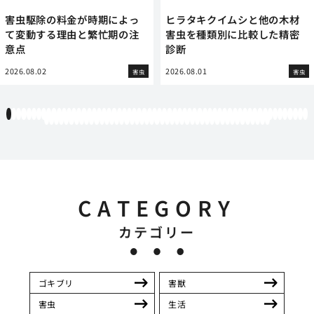
害虫駆除の料金が時期によっ
ヒラタキクイムシと他の木材
て変動する理由と繁忙期の注
害虫を種類別に比較した精密
意点
診断
2026.08.02
2026.08.01
害虫
害虫
1
2
3
4
5
6
7
8
9
10
11
12
13
14
15
16
17
18
19
20
21
22
23
24
25
26
27
28
29
30
31
32
33
34
35
36
37
38
39
40
41
42
43
44
45
46
47
48
49
50
51
52
53
54
55
56
57
58
59
60
61
62
63
64
65
66
67
68
69
70
71
72
73
74
75
76
77
78
79
80
81
82
83
84
85
86
87
88
89
90
91
92
93
94
95
96
97
98
99
100
101
102
103
104
105
CATEGORY
カテゴリー
ゴキブリ
害獣
害虫
生活