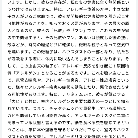
います。しかし、彼らの存在が、私たちの健康に全く無関係とい
うわけではありません。特に、アレルギー体質の方や、小さなお
子さんがいるご家庭では、彼らが間接的な健康被害を引き起こす
可能性があることを、知っておく必要があります。その最大の原
因となるのが、彼らの「死骸」や「フン」です。これらの虫が家
の中で繁殖すると、その死骸やフン、あるいは脱皮した後の抜け
殻などが、時間の経過と共に乾燥し、微細な粒子となって空気中
を漂います。この微粒子は、ハウスダストの一部となり、私たち
が呼吸をする際に、体内に吸い込んでしまうことになります。そ
して、この虫由来の粒子が、アレルギー反応を引き起こす原因物
質「アレルゲン」となることがあるのです。これを吸い込むこと
で、気管支喘息や、アレルギー性鼻炎、アトピー性皮膚炎といっ
た、様々なアレルギー疾患の症状を誘発したり、悪化させたりす
る可能性があります。特に、チャタテムシは、彼らが餌とする
「カビ」と共に、室内アレルゲンの主要な原因の一つとして知ら
れています。つまり、チャタテムシが大量発生している環境は、
カビも繁殖している可能性が高く、アレルギーのリスクが二重に
高まっている状態と言えるのです。紙を食べる虫を駆除するとい
うことは、単に本や壁紙を守るというだけでなく、室内のハウス
ダストの質を改善し、アレルギーのリスクを低減させるという、