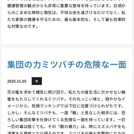
健康管理の観点からも非常に重要な意味を持っています。日頃か
らのこまめな掃除と換気は、不快な虫を遠ざけるだけでなく、私
たち家族の健康を守るための、最も基本的な、そして最も効果的
な対策なのです。
集団の力ミツバチの危険な一面
2025.11.05
蜂
花の蜜を求めて健気に飛び回り、私たちの食生活に欠かせない蜂
蜜をもたらしてくれるミツバチ。その丸っこい体と、穏やかなイ
メージから、危険ランキングでは下位に位置づけられがちです。
しかし、そんなミツバチも、一度「敵」と見なした相手には、恐
ろしい集団攻撃を仕掛けてくる危険な一面を持っています。一匹
一匹の毒は弱くても、その「数の暴力」は、時にスズメバチをも
凌駕する脅威となり得るのです。ミツバチが最も攻撃的になるの