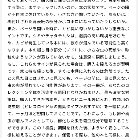
知っておくべき、購入時と保管の注意点があります。古本を購入
する際に、まずチェックしたいのが、本の状態です。ページの隅
が不自然に欠けていたり、小さな穴が開いていたり、あるいは、
糊付けされた背表紙の部分がボロボロになっていたりしないか。
また、ページを開いた時に、カビ臭い匂いがしないかも重要なポ
イントです。シミやチャタテムシは、湿度の高い環境を好むた
め、カビが発生している本には、彼らが潜んでいる可能性も高く
なります。本の綴じ目の部分（ノド）に、小さな虫の死骸や、砂
粒のようなフンが落ちていないかも、注意深く観察しましょう。
もし、これらのサインが見られた場合は、購入を控えるのが賢明
です。家に持ち帰った後、すぐに本棚に入れるのは危険です。た
とえ見た目にはきれいに見えても、ページの間に、目に見えない
虫の卵が隠れている可能性があります。その一冊が、あなたのコ
レクション全体を汚染する原因となりかねません。最も確実な対
策は、購入してきた古本を、大きなビニール袋に入れ、衣類用の
防虫剤（ピレスロイド系の無臭タイプがおすすめ）を一緒に入れ
て、一ヶ月ほど密閉しておくことです。これにより、もし卵や幼
虫が潜んでいたとしても、孵化した虫を殺虫成分で駆除すること
ができます。この「検疫」期間を終えた後、ようやく安心して本
棚に加えることができます。保管する際も、他の本と同様に、風