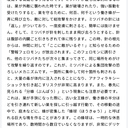
は、巣が外敵に襲われた時です。巣が破壊されたり、強い振動を
受けたりすると、巣を守るために、何百、何千という働き蜂が一
斉に飛び立ち、敵に対して総攻撃をかけます。ミツバチの針には
「返し」がついており、一度皮膚に刺さると、簡単には抜けませ
ん。そして、ミツバチが針を刺したまま飛び去ろうとすると、針
は腹部の内臓ごと引きちぎれて体に残ります。この時、針の根元
からは、仲間に対して「ここに敵がいるぞ！」と知らせるための
「警報フェロモン」が放出されます。このフェロモンに誘引さ
れ、他のミツバチたちが次々と集まってきて、同じ場所をめがけ
て攻撃を繰り返すのです。これが、ミツバチによる集団攻撃の恐
ろしいメカニズムです。一箇所に集中して何十箇所も刺される
と、大量の毒が体内に注入されることになり、アナフィラキシー
ショックを引き起こすリスクが非常に高まります。また、春先に
見られる「分蜂（ぶんぽう）」という現象にも注意が必要です。
これは、巣が手狭になった際に、古い女王蜂が、働き蜂の半分ほ
どを引き連れて新しい巣を探しに引っ越す行動で、その移動の途
中で、庭木などに、蜂が密集した「蜂球（ほうきゅう）」と呼ば
れる巨大な塊を作ることがあります。この蜂球は、一時的な休息
場所であり、数時間から数日でいなくなりますが、非常にデリケ