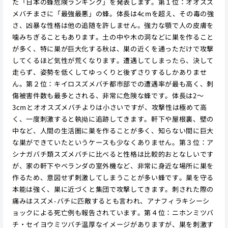
た「日本の蜂危険ランキング」を発表します。第１位：オオスズ
メバチまさに「最強最悪」の蜂。体長は4cmを超え、その毒の強
さ、凶暴な性格は他の追随を許しません。強力な顎で人の皮膚を
噛みちぎることもあります。土の中や木の洞などに巣を作ること
が多く、特に巣が巨大化する秋は、巣の近くを通っただけで攻撃
してくるほど気性が荒くなります。遭遇してしまったら、決して
走らず、姿勢を低くしてゆっくりと後ずさりするしかありませ
ん。第２位：キイロスズメバチ都市部での遭遇率が最も高く、刺
傷被害件数も最多とされる、非常に危険な蜂です。体長は2〜
3cmとオオスズメバチよりは小さいですが、攻撃性は極めて高
く、一度刺激すると執拗に追跡してきます。軒下や屋根裏、壁の
中など、人間の生活圏に巣を作ることが多く、知らない間に巨大
な巣ができていたというケースも少なくありません。第３位：ア
シナガバチ類スズメバチに比べると性格は比較的おとなしいです
が、家の軒下やベランダの室外機など、非常に身近な場所に巣を
作るため、意図せず刺激してしまうことが多い蜂です。巣を守る
本能は強く、巣に近づくと集団で攻撃してきます。刺された際の
痛みはスズメ-バチに匹敵するとも言われ、アナフィラキシーシ
ョックによる死亡例も報告されています。第４位：ニホンミツバ
チ・セイヨウミツバチ温厚なイメージがありますが、巣を刺激す