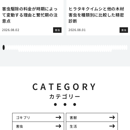
害虫駆除の料金が時期によっ
ヒラタキクイムシと他の木材
て変動する理由と繁忙期の注
害虫を種類別に比較した精密
意点
診断
2026.08.02
2026.08.01
害虫
害虫
1
2
3
4
5
6
7
8
9
10
11
12
13
14
15
16
17
18
19
20
21
22
23
24
25
26
27
28
29
30
31
32
33
34
35
36
37
38
39
40
41
42
43
44
45
46
47
48
49
50
51
52
53
54
55
56
57
58
59
60
61
62
63
64
65
66
67
68
69
70
71
72
73
74
75
76
77
78
79
80
81
82
83
84
85
86
87
88
89
90
91
92
93
94
95
96
97
98
99
100
101
102
103
104
105
CATEGORY
カテゴリー
ゴキブリ
害獣
害虫
生活