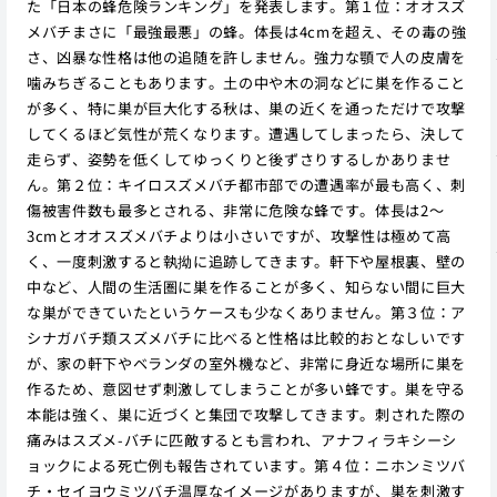
た「日本の蜂危険ランキング」を発表します。第１位：オオスズ
メバチまさに「最強最悪」の蜂。体長は4cmを超え、その毒の強
さ、凶暴な性格は他の追随を許しません。強力な顎で人の皮膚を
噛みちぎることもあります。土の中や木の洞などに巣を作ること
が多く、特に巣が巨大化する秋は、巣の近くを通っただけで攻撃
してくるほど気性が荒くなります。遭遇してしまったら、決して
走らず、姿勢を低くしてゆっくりと後ずさりするしかありませ
ん。第２位：キイロスズメバチ都市部での遭遇率が最も高く、刺
傷被害件数も最多とされる、非常に危険な蜂です。体長は2〜
3cmとオオスズメバチよりは小さいですが、攻撃性は極めて高
く、一度刺激すると執拗に追跡してきます。軒下や屋根裏、壁の
中など、人間の生活圏に巣を作ることが多く、知らない間に巨大
な巣ができていたというケースも少なくありません。第３位：ア
シナガバチ類スズメバチに比べると性格は比較的おとなしいです
が、家の軒下やベランダの室外機など、非常に身近な場所に巣を
作るため、意図せず刺激してしまうことが多い蜂です。巣を守る
本能は強く、巣に近づくと集団で攻撃してきます。刺された際の
痛みはスズメ-バチに匹敵するとも言われ、アナフィラキシーシ
ョックによる死亡例も報告されています。第４位：ニホンミツバ
チ・セイヨウミツバチ温厚なイメージがありますが、巣を刺激す