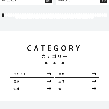
2026.08.02
2026.08.01
害虫
害虫
1
2
3
4
5
6
7
8
9
10
11
12
13
14
15
16
17
18
19
20
21
22
23
24
25
26
27
28
29
30
31
32
33
34
35
36
37
38
39
40
41
42
43
44
45
46
47
48
49
50
51
52
53
54
55
56
57
58
59
60
61
62
63
64
65
66
67
68
69
70
71
72
73
74
75
76
77
78
79
80
81
82
83
84
85
86
87
88
89
90
91
92
93
94
95
96
97
98
99
100
101
102
103
104
105
CATEGORY
カテゴリー
ゴキブリ
害獣
害虫
生活
知識
蜂