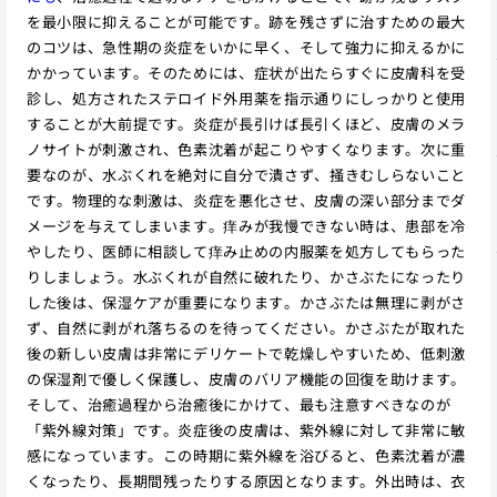
を最小限に抑えることが可能です。跡を残さずに治すための最大
のコツは、急性期の炎症をいかに早く、そして強力に抑えるかに
かかっています。そのためには、症状が出たらすぐに皮膚科を受
診し、処方されたステロイド外用薬を指示通りにしっかりと使用
することが大前提です。炎症が長引けば長引くほど、皮膚のメラ
ノサイトが刺激され、色素沈着が起こりやすくなります。次に重
要なのが、水ぶくれを絶対に自分で潰さず、掻きむしらないこと
です。物理的な刺激は、炎症を悪化させ、皮膚の深い部分までダ
メージを与えてしまいます。痒みが我慢できない時は、患部を冷
やしたり、医師に相談して痒み止めの内服薬を処方してもらった
りしましょう。水ぶくれが自然に破れたり、かさぶたになったり
した後は、保湿ケアが重要になります。かさぶたは無理に剥がさ
ず、自然に剥がれ落ちるのを待ってください。かさぶたが取れた
後の新しい皮膚は非常にデリケートで乾燥しやすいため、低刺激
の保湿剤で優しく保護し、皮膚のバリア機能の回復を助けます。
そして、治癒過程から治癒後にかけて、最も注意すべきなのが
「紫外線対策」です。炎症後の皮膚は、紫外線に対して非常に敏
感になっています。この時期に紫外線を浴びると、色素沈着が濃
くなったり、長期間残ったりする原因となります。外出時は、衣