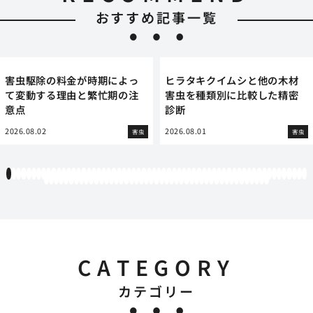
おすすめ記事一覧
害虫駆除の料金が時期によっ
ヒラタキクイムシと他の木材
て変動する理由と繁忙期の注
害虫を種類別に比較した精密
意点
診断
2026.08.02
2026.08.01
害虫
害虫
1
2
3
4
5
6
7
8
9
10
11
12
13
14
15
16
17
18
19
20
21
22
23
24
25
26
27
28
29
30
31
32
33
34
35
36
37
38
39
40
41
42
43
44
45
46
47
48
49
50
51
52
53
54
55
56
57
58
59
60
61
62
63
64
65
66
67
68
69
70
71
72
73
74
75
76
77
78
79
80
81
82
83
84
85
86
87
88
89
90
91
92
93
94
95
96
97
98
99
100
101
102
103
104
105
CATEGORY
カテゴリー