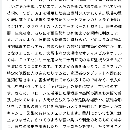
しい防除が実現しています。大阪の最新の現場で導入されている
技術の一つが、ＡＩを活用した害虫識別システムです。現場の壁
や床に落ちている糞や脱皮殻をスマートフォンのカメラで撮影す
るだけで、クラウド上の巨大なデータベースと照合し、害虫の種
類、生息密度、さらには耐性薬剤の有無までを瞬時に判定しま
す。これにより、技術者の熟練度に関わらず、どのような複雑な
住宅構造であっても、最適な薬剤の選択と散布箇所の特定が可能
となりました。また、大阪市内の大規模なオフィスビルやホテル
では、ＩｏＴセンサーを用いた二十四時間の常時監視システムが
主流になりつつあります。ネズミが通路を通ったり、ゴキブリが
特定の隙間に入り込んだりすると、管理者のタブレットへ即座に
通知が届きます。害虫が現れてから対応するのではなく、侵入の
兆しを先回りして叩く「予兆管理」の時代に突入しているので
す。さらに、ドローンを活用した屋根裏や高所の調査も大阪で普
及し始めています。人間が立ち入るのが危険な場所や、複雑な形
状をした看板の裏側などを高精細カメラを搭載したドローンがス
キャンし、営巣の有無をチェックします。薬剤についても進化は
止まりません。かつてのような強い臭いや刺激のあるものではな
く、害虫の脱皮を阻害したり、フェロモンを撹乱したりすること