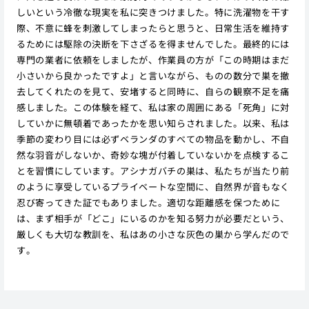
しいという冷徹な現実を私に突きつけました。特に洗濯物を干す
際、不意に蜂を刺激してしまったらと思うと、日常生活を維持す
るためには駆除の決断を下さざるを得ませんでした。最終的には
専門の業者に依頼をしましたが、作業員の方が「この時期はまだ
小さいから良かったですよ」と言いながら、ものの数分で巣を撤
去してくれたのを見て、安堵すると同時に、自らの観察不足を痛
感しました。この体験を経て、私は家の周囲にある「死角」に対
していかに無頓着であったかを思い知らされました。以来、私は
季節の変わり目には必ずベランダのすべての物品を動かし、不自
然な羽音がしないか、奇妙な塊が付着していないかを点検するこ
とを習慣にしています。アシナガバチの巣は、私たちが当たり前
のように享受しているプライベートな空間に、自然界が音もなく
忍び寄ってきた証でもありました。適切な距離感を保つために
は、まず相手が「どこ」にいるのかを知る努力が必要だという、
厳しくも大切な教訓を、私はあの小さな灰色の巣から学んだので
す。