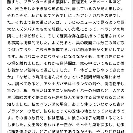
離すと、プランターの縁の裏側に、直径五センチメートルほど
の、灰色をした不思議な形の塊が付着しているのが見えました。
それこそが、私が初めて間近で目にしたアシナガバチの巣でし
た。それまで蜂の巣といえば、テレビのニュースで見るような巨
大なスズメバチのものを想像していた私にとって、ベランダの片
隅にこれほど静かに、そして確実な存在感を持って営巣されてい
る事実は衝撃的でした。よく見ると、巣の表面には数匹の蜂が取
り付いており、こちらを警戒するように触角を細かく動かしてい
ます。私はパニックになりそうになりながらも、まずは静かにそ
の場を離れました。それから数時間は、家の中にいてもどこか落
ち着かない気持ちで過ごしました。「一体どこからやってきたの
か」「なぜこの場所を選んだのか」という疑問が頭を離れませ
ん。調べてみると、アシナガバチはベランダの隅や、洗濯物干し
竿の付け根、あるいはエアコン配管のカバーの隙間など、人間の
生活動線のすぐ傍にある死角を好んで巣を作る習性があることを
知りました。私のベランダの場合、あまり使っていなかった古い
プランターの陰が、彼らにとっての安住の地となっていたようで
す。その後の数日間、私は窓越しに彼らの様子を観察することに
しました。女王蜂と思われる一匹が、せっせと巣を拡張し、幼虫
に餌を運ぶ姿は、どこか献身的でありながらも、やはり共存は難