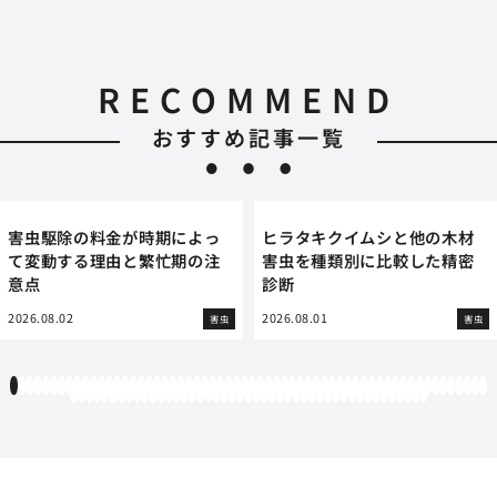
RECOMMEND
おすすめ記事一覧
害虫駆除の料金が時期によっ
ヒラタキクイムシと他の木材
て変動する理由と繁忙期の注
害虫を種類別に比較した精密
意点
診断
2026.08.02
2026.08.01
害虫
害虫
1
2
3
4
5
6
7
8
9
10
11
12
13
14
15
16
17
18
19
20
21
22
23
24
25
26
27
28
29
30
31
32
33
34
35
36
37
38
39
40
41
42
43
44
45
46
47
48
49
50
51
52
53
54
55
56
57
58
59
60
61
62
63
64
65
66
67
68
69
70
71
72
73
74
75
76
77
78
79
80
81
82
83
84
85
86
87
88
89
90
91
92
93
94
95
96
97
98
99
100
101
102
103
104
105