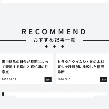
RECOMMEND
おすすめ記事一覧
害虫駆除の料金が時期によっ
ヒラタキクイムシと他の木材
て変動する理由と繁忙期の注
害虫を種類別に比較した精密
意点
診断
2026.08.02
2026.08.01
害虫
害虫
1
2
3
4
5
6
7
8
9
10
11
12
13
14
15
16
17
18
19
20
21
22
23
24
25
26
27
28
29
30
31
32
33
34
35
36
37
38
39
40
41
42
43
44
45
46
47
48
49
50
51
52
53
54
55
56
57
58
59
60
61
62
63
64
65
66
67
68
69
70
71
72
73
74
75
76
77
78
79
80
81
82
83
84
85
86
87
88
89
90
91
92
93
94
95
96
97
98
99
100
101
102
103
104
105