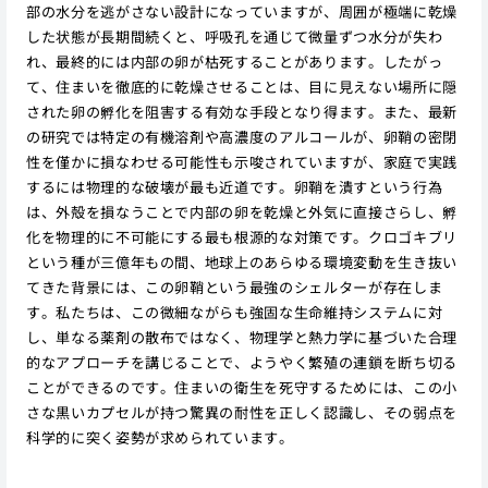
部の水分を逃がさない設計になっていますが、周囲が極端に乾燥
した状態が長期間続くと、呼吸孔を通じて微量ずつ水分が失わ
れ、最終的には内部の卵が枯死することがあります。したがっ
て、住まいを徹底的に乾燥させることは、目に見えない場所に隠
された卵の孵化を阻害する有効な手段となり得ます。また、最新
の研究では特定の有機溶剤や高濃度のアルコールが、卵鞘の密閉
性を僅かに損なわせる可能性も示唆されていますが、家庭で実践
するには物理的な破壊が最も近道です。卵鞘を潰すという行為
は、外殻を損なうことで内部の卵を乾燥と外気に直接さらし、孵
化を物理的に不可能にする最も根源的な対策です。クロゴキブリ
という種が三億年もの間、地球上のあらゆる環境変動を生き抜い
てきた背景には、この卵鞘という最強のシェルターが存在しま
す。私たちは、この微細ながらも強固な生命維持システムに対
し、単なる薬剤の散布ではなく、物理学と熱力学に基づいた合理
的なアプローチを講じることで、ようやく繁殖の連鎖を断ち切る
ことができるのです。住まいの衛生を死守するためには、この小
さな黒いカプセルが持つ驚異の耐性を正しく認識し、その弱点を
科学的に突く姿勢が求められています。