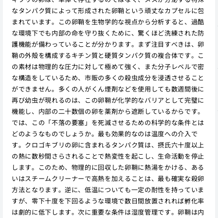
なタンパク質によって形成された卵鞘という頑丈なカプセルに包
まれています。この卵鞘を生物学的な視点から分析すると、過酷
な環境下でも内部の命を守り抜くために、驚くほど洗練された防
護機能が備わっていることが分かります。まず注目すべきは、卵
鞘の外殻を構成するキチン質と硬質タンパク質の複合体です。こ
の素材は物理的な圧力に対して極めて強く、また分子レベルで密
な構造をしているため、市販の多くの殺虫成分を浸透させること
ができません。多くの人がくん煙剤などを使用しても数週間後に
再び幼虫が現れるのは、この卵鞘が化学的なバリアとして完璧に
機能し、内部の二十数個の卵を薬剤から遮断しているからです。
では、この「不落の要塞」を死滅させるための科学的な条件とは
どのようなものでしょうか。最も効果的なのは温度への介入で
す。クロゴキブリの卵に含まれるタンパク質は、摂氏六十度以上
の熱に数秒間さらされることで熱変性を起こし、生命活動を停止
します。このため、物理的に回収した卵鞘に熱湯をかける、ある
いはスチームクリーナーで高熱を加えることは、最も確実な殺卵
方法となります。逆に、低温についても一定の耐性を持っていま
すが、零下十度を下回るような環境で数日間放置されれば孵化率
は劇的に低下します。次に重要な条件は湿度管理です。卵鞘は内