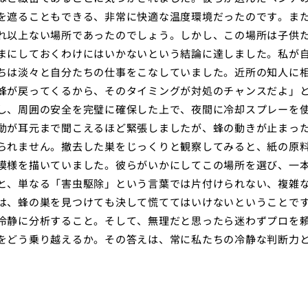
を遮ることもできる、非常に快適な温度環境だったのです。ま
れ以上ない場所であったのでしょう。しかし、この場所は子供
まにしておくわけにはいかないという結論に達しました。私が
ちは淡々と自分たちの仕事をこなしていました。近所の知人に
蜂が戻ってくるから、そのタイミングが対処のチャンスだよ」
し、周囲の安全を完璧に確保した上で、夜間に冷却スプレーを
動が耳元まで聞こえるほど緊張しましたが、蜂の動きが止まっ
られません。撤去した巣をじっくりと観察してみると、紙の原
模様を描いていました。彼らがいかにしてこの場所を選び、一
と、単なる「害虫駆除」という言葉では片付けられない、複雑
は、蜂の巣を見つけても決して慌ててはいけないということで
冷静に分析すること。そして、無理だと思ったら迷わずプロを
をどう乗り越えるか。その答えは、常に私たちの冷静な判断力