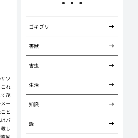
巣
ゴキブリ
害獣
害虫
のサツ
生活
、これ
して茂
チメー
知識
たこと
私はパ
蜂
を殺し
が旋回