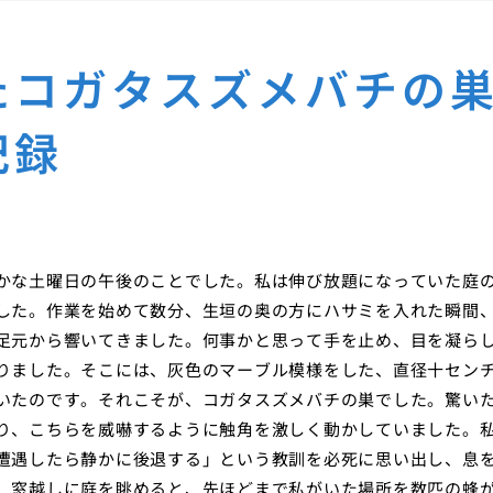
たコガタスズメバチの
記録
かな土曜日の午後のことでした。私は伸び放題になっていた庭
した。作業を始めて数分、生垣の奥の方にハサミを入れた瞬間
足元から響いてきました。何事かと思って手を止め、目を凝ら
りました。そこには、灰色のマーブル模様をした、直径十セン
いたのです。それこそが、コガタスズメバチの巣でした。驚い
り、こちらを威嚇するように触角を激しく動かしていました。
遭遇したら静かに後退する」という教訓を必死に思い出し、息
、窓越しに庭を眺めると、先ほどまで私がいた場所を数匹の蜂