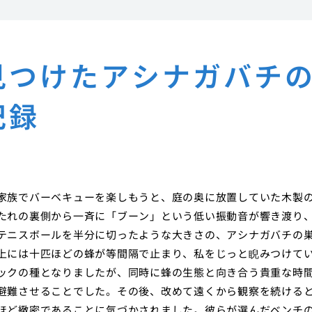
見つけたアシナガバチ
記録
家族でバーベキューを楽しもうと、庭の奥に放置していた木製
たれの裏側から一斉に「ブーン」という低い振動音が響き渡り
テニスボールを半分に切ったような大きさの、アシナガバチの
上には十匹ほどの蜂が等間隔で止まり、私をじっと睨みつけて
ックの種となりましたが、同時に蜂の生態と向き合う貴重な時
避難させることでした。その後、改めて遠くから観察を続ける
ほど緻密であることに気づかされました。彼らが選んだベンチ