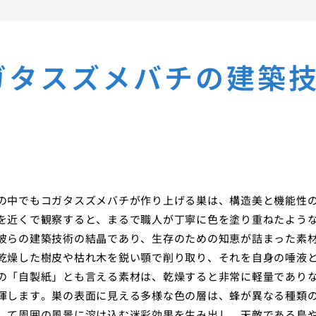
ガタスズメバチの建築
の中でもコガタスズメバチが作り上げる巣は、構造美と機能性
を近くで観察すると、まるで職人が丁寧に色を塗り重ねたよう
彼らの建築技術の結晶であり、生存のための知恵が詰まった素
乾燥した樹皮や枯れ木を鋭い顎で削り取り、それを自身の唾液
の「自製紙」とも言える素材は、乾燥すると非常に軽量であり
揮します。巣の表面に見える多様な色の層は、蜂が異なる種類
して周囲の風景に溶け込む迷彩効果を生み出し、天敵である鳥