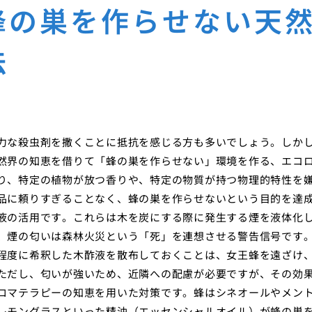
蜂の巣を作らせない天
法
力な殺虫剤を撒くことに抵抗を感じる方も多いでしょう。しか
然界の知恵を借りて「蜂の巣を作らせない」環境を作る、エコ
り、特定の植物が放つ香りや、特定の物質が持つ物理的特性を
品に頼りすぎることなく、蜂の巣を作らせないという目的を達
液の活用です。これらは木を炭にする際に発生する煙を液体化
、煙の匂いは森林火災という「死」を連想させる警告信号です
程度に希釈した木酢液を散布しておくことは、女王蜂を遠ざけ
ただし、匂いが強いため、近隣への配慮が必要ですが、その効
ロマテラピーの知恵を用いた対策です。蜂はシネオールやメン
レモングラスといった精油（エッセンシャルオイル）が蜂の巣