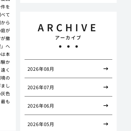
一件を
調べて
側から
ARCHIVE
の庭が
アーカイブ
方が撤
型」へ
のは本
体験か
2026年08月
、遠く
環境の
びまし
2026年07月
の灰色
、最も
2026年06月
2026年05月