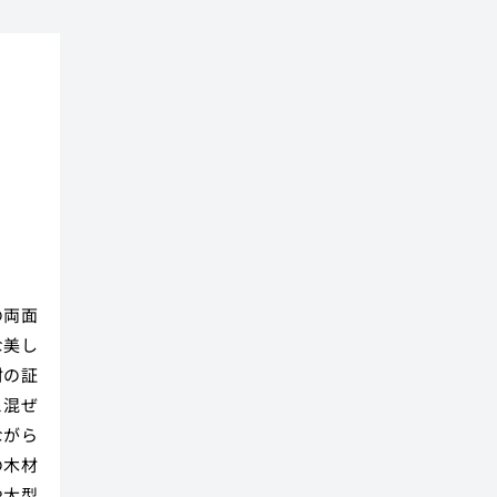
技
の両面
な美し
材の証
と混ぜ
ながら
の木材
や大型