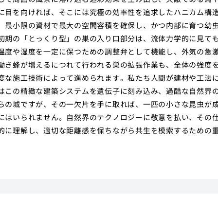
に目を向ければ、そこには究極の効率性を追求したハニカム構
、最小限の資材で最大の空間容積を確保し、かつ内部に育つ幼
初期の「とっくり型」の巣の入り口部分は、流体力学的に見て
温度や湿度を一定に保つための調整弁として機能し、外気の急
働き蜂が増えるにつれて行われる巣の拡張作業も、全体の強度
度な施工技術によって進められます。私たち人間が建材や工法
はこの精緻な建築システムを遺伝子に刻み込み、過酷な自然界
らの城ですが、その一欠片を手に取れば、一匹の小さな昆虫が
にはいられません。自然界のテクノロジーに敬意を払い、その
的に理解し、適切な距離感を保ちながら共生を模索するための