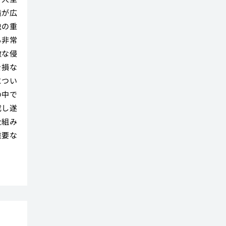
造が広
虫の重
も非常
激な侵
を損な
につい
の中で
成し遂
仕組み
重要な