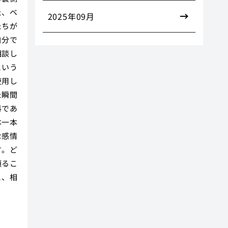
た、ベ
2025年09月
たちが
自分で
相談し
という
使用し
た瞬間
料であ
本一本
な感情
す。ど
頼るこ
と、相