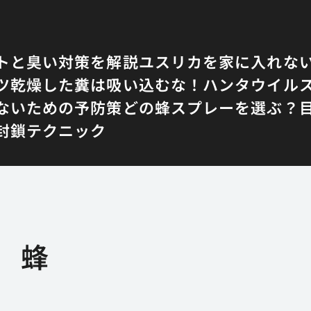
トと臭い対策を解説
ユスリカを家に入れな
ツ
乾燥した糞は吸い込むな！ハンタウイル
ないための予防策
どの蜂スプレーを選ぶ？
封鎖テクニック
蜂