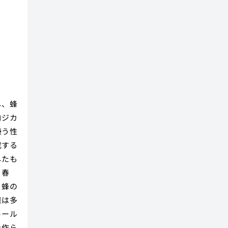
然
し、蜂
ロジカ
嫌う性
成する
したも
。春
、蜂の
果は多
トール
を作ら