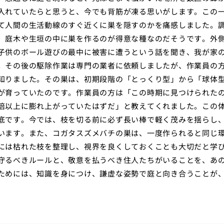
入れていたらと思うと、今でも背筋が凍る思いがします。この
て人間の生活動線のすぐ近くに巣を隠すのかを痛感しました。
、庭木や生垣の中に巣を作るのが得意な種なのだそうです。外
子供のボール遊びの最中に被害に遭うという話を聞き、我が家
。その後の駆除作業は専門の業者に依頼しましたが、作業員の
知りました。その巣は、初期段階の「とっくり型」から「球体
が育っていたのです。作業員の方は「この時期に見つけられた
倍以上に膨れ上がっていたはずだ」と教えてくれました。この
底です。今では、枝を切る前に必ず長い棒で軽く茂みを揺らし
います。また、コガタスズメバチの巣は、一度作られると同じ
には枯れた枝を整理し、視界を良くしておくことも大切だと学
守るべきルールと、敬意を払うべき住人たちがいることを、あ
ためには、知識を身につけ、謙虚な姿勢で庭と向き合うことが