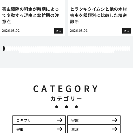
害虫駆除の料金が時期によっ
ヒラタキクイムシと他の木材
て変動する理由と繁忙期の注
害虫を種類別に比較した精密
意点
診断
2026.08.02
2026.08.01
害虫
害虫
1
2
3
4
5
6
7
8
9
10
11
12
13
14
15
16
17
18
19
20
21
22
23
24
25
26
27
28
29
30
31
32
33
34
35
36
37
38
39
40
41
42
43
44
45
46
47
48
49
50
51
52
53
54
55
56
57
58
59
60
61
62
63
64
65
66
67
68
69
70
71
72
73
74
75
76
77
78
79
80
81
82
83
84
85
86
87
88
89
90
91
92
93
94
95
96
97
98
99
100
101
102
103
104
105
CATEGORY
カテゴリー
ゴキブリ
害獣
害虫
生活