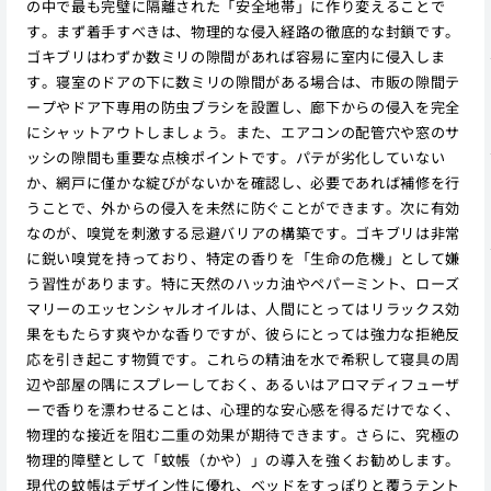
の中で最も完璧に隔離された「安全地帯」に作り変えることで
す。まず着手すべきは、物理的な侵入経路の徹底的な封鎖です。
ゴキブリはわずか数ミリの隙間があれば容易に室内に侵入しま
す。寝室のドアの下に数ミリの隙間がある場合は、市販の隙間テ
ープやドア下専用の防虫ブラシを設置し、廊下からの侵入を完全
にシャットアウトしましょう。また、エアコンの配管穴や窓のサ
ッシの隙間も重要な点検ポイントです。パテが劣化していない
か、網戸に僅かな綻びがないかを確認し、必要であれば補修を行
うことで、外からの侵入を未然に防ぐことができます。次に有効
なのが、嗅覚を刺激する忌避バリアの構築です。ゴキブリは非常
に鋭い嗅覚を持っており、特定の香りを「生命の危機」として嫌
う習性があります。特に天然のハッカ油やペパーミント、ローズ
マリーのエッセンシャルオイルは、人間にとってはリラックス効
果をもたらす爽やかな香りですが、彼らにとっては強力な拒絶反
応を引き起こす物質です。これらの精油を水で希釈して寝具の周
辺や部屋の隅にスプレーしておく、あるいはアロマディフューザ
ーで香りを漂わせることは、心理的な安心感を得るだけでなく、
物理的な接近を阻む二重の効果が期待できます。さらに、究極の
物理的障壁として「蚊帳（かや）」の導入を強くお勧めします。
現代の蚊帳はデザイン性に優れ、ベッドをすっぽりと覆うテント