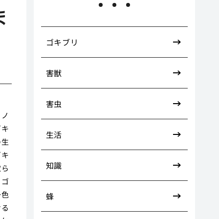
ま
ゴキブリ
害獣
害虫
るノ
ゴキ
生活
の生
ゴキ
知識
取ら
。ゴ
一色
蜂
ける