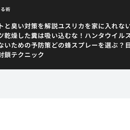
する術
トと臭い対策を解説
ユスリカを家に入れな
ツ
乾燥した糞は吸い込むな！ハンタウイル
ないための予防策
どの蜂スプレーを選ぶ？
封鎖テクニック