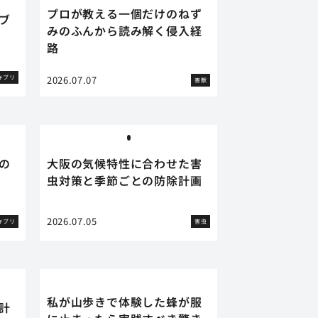
プロが教える一個だけのねず
ブ
みのふんから読み解く侵入経
路
キブリ
2026.07.07
害獣
の
大阪の気候特性に合わせた害
虫対策と季節ごとの防除計画
2026.07.05
キブリ
害虫
私が山歩きで体験した蜂が服
計