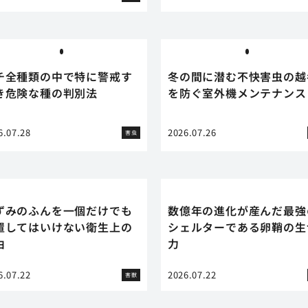
チ全種類の中で特に警戒す
冬の間に潜む不快害虫の越
き危険な種の判別法
を防ぐ室外機メンテナンス
6.07.28
2026.07.26
害虫
ずみのふんを一個だけでも
数億年の進化が産んだ最強
置してはいけない衛生上の
シェルターである卵鞘の生
由
力
6.07.22
2026.07.22
害獣