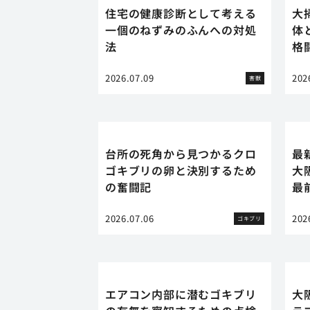
住宅の健康診断として考える
大
一個のねずみのふんへの対処
体
法
格
2026.07.09
202
害獣
台所の死角から見つかるクロ
最
ゴキブリの卵と決別するため
大
の奮闘記
最
2026.07.06
202
ゴキブリ
エアコン内部に潜むゴキブリ
大