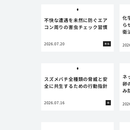
化
不快な遭遇を未然に防ぐエア
ら
コン周りの害虫チェック習慣
衛
2026.07.20
害虫
202
ネ
スズメバチ全種類の脅威と安
卵
全に共生するための行動指針
み
2026.07.16
蜂
202