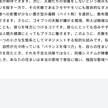
能が期待できます。次に、天敵たちの邪魔をしないという視点
リを殺す一方で、その天敵であるクモやヤモリにも致命的なダ
敵への影響が少ない置き型の毒餌（ベイト剤）を選択し、散布
できます。さらに、ゴキブリの天敵が嫌がる環境、例えば極端
ことも、彼らを味方につけるコツです。彼らにとっても住みや
は人間の健康にとってもプラスに働きます。このように、天敵
一つの小さな生態系としてマネジメントする知的な試みです。
、自然が元々持っている「バランスを保つ力」を、自らの住ま
のを見たとき、それを不吉な兆候ではなく、防衛システムが稼
とき、あなたの住まいは本当の意味で害虫に強い、強固な聖域