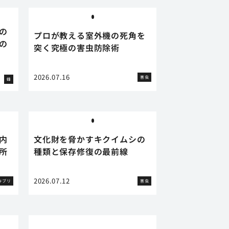
の
プロが教える室外機の死角を
の
突く究極の害虫防除術
2026.07.16
害虫
蜂
内
文化財を脅かすキクイムシの
所
種類と保存修復の最前線
2026.07.12
キブリ
害虫