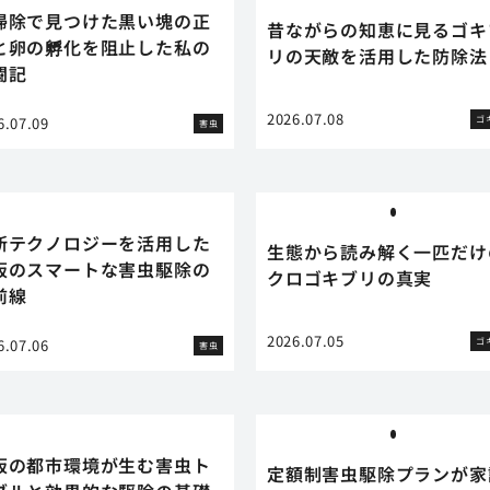
掃除で見つけた黒い塊の正
昔ながらの知恵に見るゴキ
と卵の孵化を阻止した私の
リの天敵を活用した防除法
闘記
2026.07.08
ゴ
6.07.09
害虫
新テクノロジーを活用した
生態から読み解く一匹だけ
阪のスマートな害虫駆除の
クロゴキブリの真実
前線
2026.07.05
ゴ
6.07.06
害虫
阪の都市環境が生む害虫ト
定額制害虫駆除プランが家