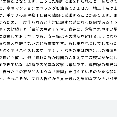
好の住処となります。こうした場所に巣を作られると、音だけ
に、高層マンションのベランダも油断できません。地上十階以
が、手すりの裏や物干し台の隙間に営巣することがあります。
するため、一度作られると非常に頑丈な巣になる傾向があるそ
隙間の封鎖」と「事前の忌避」です。春先に、営巣されやすい
に塗布しておくだけでも、女王蜂はその場所を避けるようにな
意な侵入を許さないことも重要です。もし巣を見つけてしまっ
を強くアドバイスします。アシナガバチの巣は剥き出しの構造
で蜂が四散し、逃げ遅れた蜂が周囲の人を刺す二次被害が多発
定できていない段階での闇雲な攻撃は厳禁です。専門家の知見
。自分たちの家がどのような「隙間」を抱えているのかを冷静
と。それこそが、プロの視点から見た最も効果的なアシナガバ