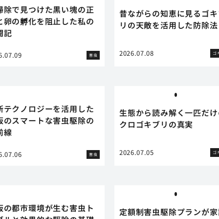
掃除で見つけた黒い塊の正
昔ながらの知恵に見るゴキ
と卵の孵化を阻止した私の
リの天敵を活用した防除法
闘記
2026.07.08
ゴ
6.07.09
害虫
新テクノロジーを活用した
生態から読み解く一匹だけ
阪のスマートな害虫駆除の
クロゴキブリの真実
前線
2026.07.05
ゴ
6.07.06
害虫
阪の都市環境が生む害虫ト
定額制害虫駆除プランが家