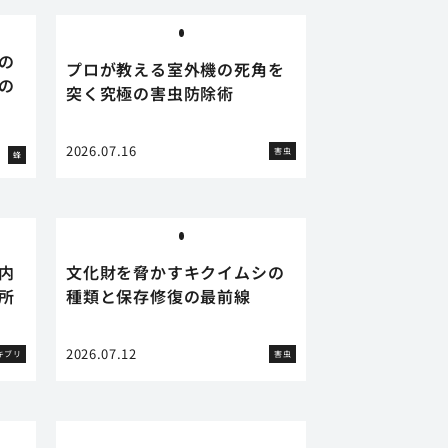
の
プロが教える室外機の死角を
の
突く究極の害虫防除術
2026.07.16
害虫
蜂
内
文化財を脅かすキクイムシの
所
種類と保存修復の最前線
2026.07.12
キブリ
害虫