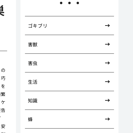
巣
ゴキブリ
害獣
害虫
るの
も巧
生活
ラを
頻繁
知識
うケ
報告
プ
蜂
に安