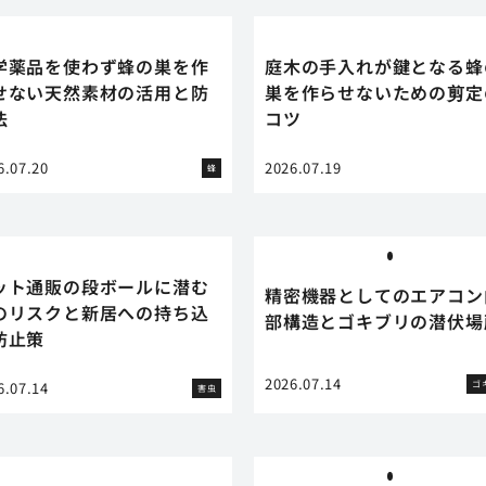
学薬品を使わず蜂の巣を作
庭木の手入れが鍵となる蜂
せない天然素材の活用と防
巣を作らせないための剪定
法
コツ
6.07.20
2026.07.19
蜂
ット通販の段ボールに潜む
精密機器としてのエアコン
のリスクと新居への持ち込
部構造とゴキブリの潜伏場
防止策
2026.07.14
ゴ
6.07.14
害虫