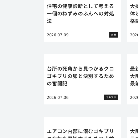
住宅の健康診断として考える
大
一個のねずみのふんへの対処
体
法
格
2026.07.09
202
害獣
台所の死角から見つかるクロ
最
ゴキブリの卵と決別するため
大
の奮闘記
最
2026.07.06
202
ゴキブリ
エアコン内部に潜むゴキブリ
大