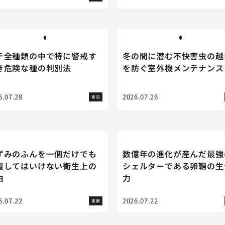
チ全種類の中で特に警戒す
冬の間に潜む不快害虫の越
き危険な種の判別法
を防ぐ室外機メンテナンス
6.07.28
2026.07.26
害虫
ずみのふんを一個だけでも
数億年の進化が産んだ最強
置してはいけない衛生上の
シェルターである卵鞘の生
由
力
6.07.22
2026.07.22
害獣