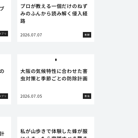
プロが教える一個だけのねず
ブ
みのふんから読み解く侵入経
路
キブリ
2026.07.07
害獣
の
大阪の気候特性に合わせた害
虫対策と季節ごとの防除計画
2026.07.05
キブリ
害虫
私が山歩きで体験した蜂が服
計