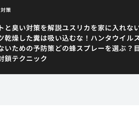
と対策
トと臭い対策を解説
ユスリカを家に入れな
ツ
乾燥した糞は吸い込むな！ハンタウイル
ないための予防策
どの蜂スプレーを選ぶ？
封鎖テクニック