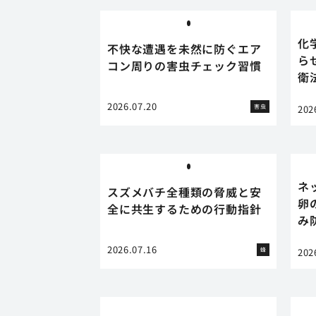
化
不快な遭遇を未然に防ぐエア
ら
コン周りの害虫チェック習慣
衛
2026.07.20
害虫
202
ネ
スズメバチ全種類の脅威と安
卵
全に共生するための行動指針
み
2026.07.16
蜂
202