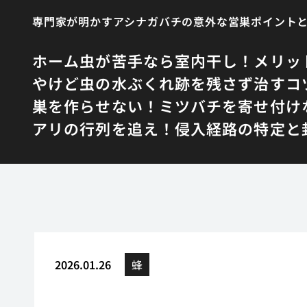
専門家が明かすアシナガバチの意外な営巣ポイント
ホーム
虫が苦手なら室内干し！メリッ
やけど虫の水ぶくれ跡を残さず治すコ
巣を作らせない！ミツバチを寄せ付け
アリの行列を追え！侵入経路の特定と
2026.01.26
蜂