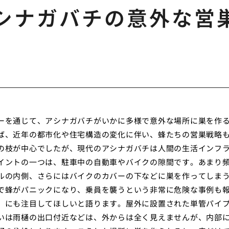
シナガバチの意外な営
ーを通じて、アシナガバチがいかに多様で意外な場所に巣を作
ば、近年の都市化や住宅構造の変化に伴い、蜂たちの営巣戦略
の枝が中心でしたが、現代のアシナガバチは人間の生活インフ
イントの一つは、駐車中の自動車やバイクの隙間です。あまり
ルの内側、さらにはバイクのカバーの下などに巣を作ってしま
で蜂がパニックになり、乗員を襲うという非常に危険な事例も
」にも注目してほしいと語ります。屋外に設置された単管パイ
いは雨樋の出口付近などは、外からは全く見えませんが、内部