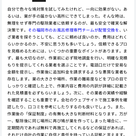
自分で色々な鳩対策を試してみたけれど、一向に効果がない。あ
るいは、巣が手の届かない高所にできてしまった。そんな時は、
無理をせず専門の駆除業者に依頼するのが、最も安全で確実な解
決策です。
その福岡市のお風呂修理専門チームが配管交換を
、い
ざ業者を探そうとしても、どこに頼めば良いのか、費用はどれく
らいかかるのか、不安に思う方も多いでしょう。信頼できるプロ
を見極めるためには、いくつかの重要なポイントがあります。ま
ず、最も大切なのが、作業前に必ず現地調査を行い、明確な見積
もりを提示してくれる業者を選ぶことです。電話口だけで安易な
金額を提示し、作業後に追加料金を請求するような悪質な業者も
存在します。巣の大きさや場所、作業の難易度などをプロの目で
しっかりと確認した上で、作業内容と費用の内訳が詳細に記載さ
れた見積書を必ずもらいましょう。次に、その業者の実績や経験
を確認することも重要です。会社のウェブサイトで施工事例を確
認したり、口コミを参考にしたりするのも良いでしょう。また、
作業後の「保証制度」の有無も大きな判断材料となります。万が
一、駆除後に同じ場所に再び鳩が巣を作ってしまった場合に、一
定期間内であれば無料で再施工してくれるなどの保証があれば、
それだけ自社の作業に自信と責任を持っている証拠と言えます。