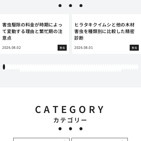
期によっ
ヒラタキクイムシと他の木材
庭木の中に隠され
忙期の注
害虫を種類別に比較した精密
ズメバチの巣との
診断
の記録
2026.08.01
2026.08.01
害虫
害虫
1
2
3
4
5
6
7
8
9
10
11
12
13
14
15
16
17
18
19
20
21
22
23
24
25
26
27
28
29
30
31
32
33
34
35
36
37
38
39
40
41
42
43
44
45
46
47
48
49
50
51
52
53
54
55
56
57
58
59
60
61
62
63
64
65
66
67
68
69
70
71
72
73
74
75
76
77
78
79
80
81
82
83
84
85
86
87
88
89
90
91
92
93
94
95
96
97
98
99
100
101
102
103
104
105
CATEGORY
カテゴリー