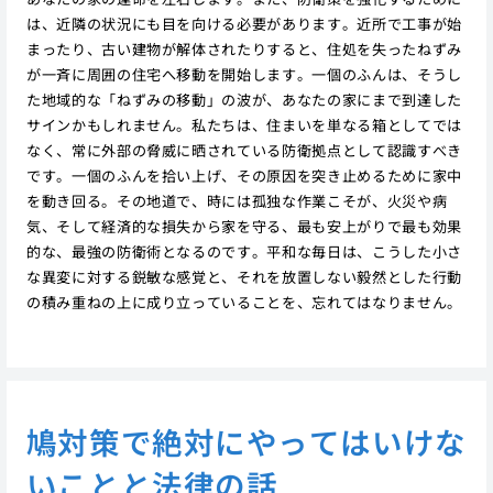
は、近隣の状況にも目を向ける必要があります。近所で工事が始
まったり、古い建物が解体されたりすると、住処を失ったねずみ
が一斉に周囲の住宅へ移動を開始します。一個のふんは、そうし
た地域的な「ねずみの移動」の波が、あなたの家にまで到達した
サインかもしれません。私たちは、住まいを単なる箱としてでは
なく、常に外部の脅威に晒されている防衛拠点として認識すべき
です。一個のふんを拾い上げ、その原因を突き止めるために家中
を動き回る。その地道で、時には孤独な作業こそが、火災や病
気、そして経済的な損失から家を守る、最も安上がりで最も効果
的な、最強の防衛術となるのです。平和な毎日は、こうした小さ
な異変に対する鋭敏な感覚と、それを放置しない毅然とした行動
の積み重ねの上に成り立っていることを、忘れてはなりません。
鳩対策で絶対にやってはいけな
いことと法律の話