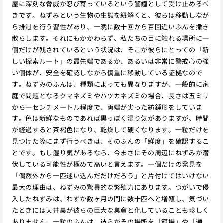
屋に深刻な脅威が忍び寄っているという警鐘として受け止めるべ
きです。ねずみという生物の生態を紐解くと、彼らは移動しなが
ら排泄を行う習性があり、一晩に数十回から百回近いふんを撒き
散らします。それにもかかわらず、私たちの目に触れる場所に一
個だけが残されているという状況は、そこが彼らにとっての「新
しい探索ルート」の最先端であるか、あるいは非常に警戒心の強
い個体が、安全を確認しながら慎重に移動している証拠なので
す。ねずみのふんは、種類によっても異なりますが、一般的に家
庭で問題となるクマネズミやハツカネズミの場合、長さは五ミリ
から一センチメートル程度で、両端が尖った紡錘形をしていま
す。色は新鮮なものであれば黒っぽく湿り気がありますが、時間
が経過すると茶褐色になり、乾燥して硬くなります。一粒だけを
見つけた際にまず行うべきは、そのふんの「鮮度」を確認するこ
とです。もし湿り気があるなら、今まさにその周辺にねずみが潜
伏している可能性が極めて高いと言えます。一個だけの発見を
「偶然外から一匹迷い込んだだけだろう」と片付けてはいけない
最大の理由は、ねずみの驚異的な繁殖力にあります。つがいで侵
入したねずみは、わずか数ヶ月の間に数十匹へと増殖し、気づい
たときには天井裏が彼らの巨大な巣窟と化していることも珍しく
ありません。一粒のふんは、彼らがその場所を「餌場」や「通