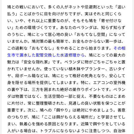
鳩との戦いにおいて、多くの人がネットや忌避剤といった「追い
払う」ことばかりに目を向けがちですが、実はそれと同じくら
い、いや、それ以上に重要なのが、そもそも鳩を「寄せ付けな
い」ための環境づくりです。あなたのベランダは、知らず知らず
のうちに、鳩にとって居心地の良い「おもてなし空間」になって
いませんか。鳩対策の最も簡単で、お金もかからない第一歩は、
この過剰な「おもてなし」をやめることから始まります。
その相
生市で漏水した配管交換した水道修理から
、鳩にとっての最大の
魅力は「安全な隠れ家」です。ベランダに物がごちゃごちゃと置
かれていませんか。使っていない植木鉢やプランター、古いタイ
ヤ、段ボール箱などは、鳩にとって格好の死角となり、安心して
身を隠せる場所を提供してしまいます。特に、エアコンの室外機
の裏や下は、三方を囲まれた絶好の巣作りポイントです。ベラン
ダは物置ではなく、生活空間の一部と捉え、不要なものはこまめ
に片付け、常に整理整頓された、見通しの良い状態を保つことが
重要です。次に、鳩への「餌やり」は絶対にやめましょう。善意
のつもりが、鳩に「ここは餌がもらえる場所だ」と学習させてし
まい、執着心を強める原因となります。近隣で餌やりをしている
人がいる場合は、トラブルにならないように注意しつつ、自治体