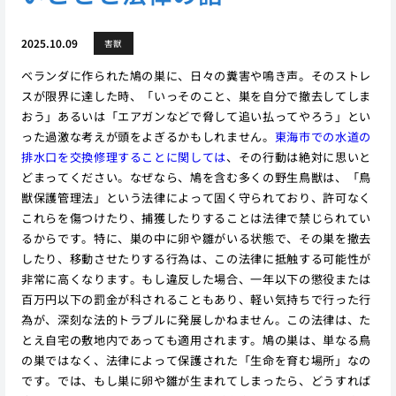
2025.10.09
害獣
ベランダに作られた鳩の巣に、日々の糞害や鳴き声。そのストレ
スが限界に達した時、「いっそのこと、巣を自分で撤去してしま
おう」あるいは「エアガンなどで脅して追い払ってやろう」とい
った過激な考えが頭をよぎるかもしれません。
東海市での水道の
排水口を交換修理することに関しては
、その行動は絶対に思いと
どまってください。なぜなら、鳩を含む多くの野生鳥獣は、「鳥
獣保護管理法」という法律によって固く守られており、許可なく
これらを傷つけたり、捕獲したりすることは法律で禁じられてい
るからです。特に、巣の中に卵や雛がいる状態で、その巣を撤去
したり、移動させたりする行為は、この法律に抵触する可能性が
非常に高くなります。もし違反した場合、一年以下の懲役または
百万円以下の罰金が科されることもあり、軽い気持ちで行った行
為が、深刻な法的トラブルに発展しかねません。この法律は、た
とえ自宅の敷地内であっても適用されます。鳩の巣は、単なる鳥
の巣ではなく、法律によって保護された「生命を育む場所」なの
です。では、もし巣に卵や雛が生まれてしまったら、どうすれば