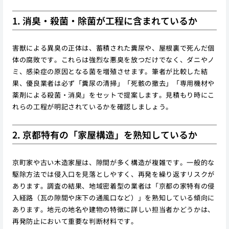
1. 消臭・殺菌・除菌が工程に含まれているか
害獣による異臭の正体は、蓄積された糞尿や、屋根裏で死んだ個
体の腐敗です。これらは強烈な悪臭を放つだけでなく、ダニやノ
ミ、感染症の原因となる菌を増殖させます。筆者が比較した結
果、優良業者は必ず「糞尿の清掃」「死骸の撤去」「専用機材や
薬剤による殺菌・消臭」をセットで提案します。見積もり時にこ
れらの工程が明記されているかを確認しましょう。
2. 京都特有の「家屋構造」を熟知しているか
京町家や古い木造家屋は、隙間が多く構造が複雑です。一般的な
駆除方法では侵入口を見落としやすく、再発を繰り返すリスクが
あります。調査の結果、地域密着型の業者は「京都の家特有の侵
入経路（瓦の隙間や床下の通風口など）」を熟知している傾向に
あります。地元の地名や建物の特徴に詳しい担当者かどうかは、
再発防止において重要な判断材料です。