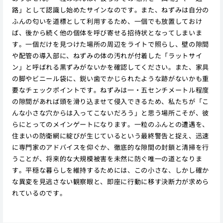
路」として認識し始めたサインなのです。また、ねずみは自分の
ふんの匂いを道標として利用するため、一個でも放置しておけ
ば、後から続く他の個体を呼び寄せる招待状となってしまいま
す。一個だけを見つけた場所の周辺をライトで照らし、壁の隙間
や配管の導入部に、ねずみの体の汚れが付着した「ラットサイ
ン」と呼ばれる黒ずみがないかを確認してください。また、家具
の脚やビニール袋に、鋭い歯でかじられたような跡がないかも重
要なチェックポイントです。ねずみは一・五センチメートル程度
の隙間があれば頭を滑り込ませて侵入できるため、私たちが「こ
んな小さな穴からは入ってこないだろう」と思う場所こそが、彼
らにとってのメインゲートになります。一粒のふんとの遭遇を、
住まいの防衛網に綻びが生じているという最終警告と捉え、迅速
に専門家のアドバイスを仰ぐか、徹底的な隙間の封鎖と清掃を行
うことが、将来的な大規模被害を未然に防ぐ唯一の道となりま
す。平穏な暮らしを維持するためには、この小さな、しかし確か
な異変を見逃さない観察眼と、即座に行動に移す決断力が求めら
れているのです。