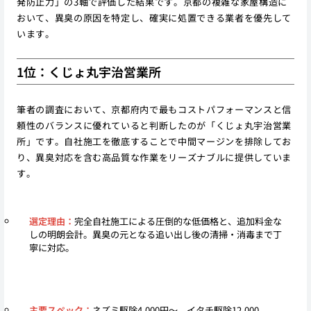
発防止力」の3軸で評価した結果です。京都の複雑な家屋構造に
おいて、異臭の原因を特定し、確実に処置できる業者を優先して
います。
1位：くじょ丸宇治営業所
筆者の調査において、京都府内で最もコストパフォーマンスと信
頼性のバランスに優れていると判断したのが「くじょ丸宇治営業
所」です。自社施工を徹底することで中間マージンを排除してお
り、異臭対応を含む高品質な作業をリーズナブルに提供していま
す。
選定理由：
完全自社施工による圧倒的な低価格と、追加料金な
しの明朗会計。異臭の元となる追い出し後の清掃・消毒まで丁
寧に対応。
主要スペック：
ネズミ駆除4,000円〜、イタチ駆除12,000