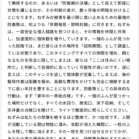
て無視するのか、あるいは「防衛網の決壊」として捉えて即座に
対策を講じるのか、その判断の差が、数ヶ月後の明暗を分けるこ
とになります。ねずみの被害を最小限に食い止めるための最強の
防衛策は、何よりも「早期発見・即時封鎖」に尽きます。ねずみ
は、一度安全な侵入経路を見つけると、その情報を仲間と共有
し、加速度的に個体数を増やしていきます。一個のふんが見つか
った段階では、まだ彼らはその場所を「試用期間」として調査し
ている状態であり、このタイミングですべての隙間を埋め、餌と
なるものを完全に隠してしまえば、彼らは「ここは住みにくい場
所だ」と判断して自発的に去っていく可能性が高いのです。逆に
言えば、このチャンスを逃して個体数が定着してしまえば、後の
駆除作業は困難を極め、高額な費用をかけても完全に根絶するま
でに長い年月を要することになります。防衛策としての具体的な
行動は、まず「家中の一斉総点検」です。一個のふんが見つかっ
た場所だけでなく、すべての水回り、換気口、床下収納、そして
天井裏の点検口を開けて、ライトで徹底的に照らしてください。
ねずみは私たちの想像を絶するほど臆病で、かつ狡猾です。人間
が活動している間は物陰に潜み、気配が消えた瞬間に、一粒のふ
んを残して闇に消えます。その一粒を見つけ出せるかどうかが、
あなたの家の運命を左右します。また、防衛策を強化するために