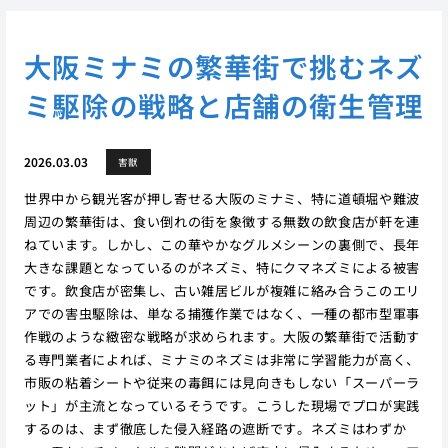
大阪ミナミの繁華街で挑むネズ
ミ駆除の戦略と店舗の衛生管理
2026.03.03
害獣
世界中から観光客が押し寄せる大阪のミナミ、特に道頓堀や難波
周辺の繁華街は、食い倒れの街を象徴する無数の飲食店が軒を連
ねています。しかし、この華やかなグルメシーンの裏側で、長年
大きな課題となっているのがネズミ、特にクマネズミによる被害
です。飲食店が密集し、古い雑居ビルが複雑に絡み合うこのエリ
アでの害虫駆除は、単なる捕獲作業ではなく、一種の都市型軍事
作戦のような緻密な戦略が求められます。大阪の繁華街で活動す
る専門業者によれば、ミナミのネズミは非常に学習能力が高く、
市販の粘着シートや従来の毒餌には見向きもしない「スーパーラ
ット」が主流となっているそうです。こうした現場でプロが実践
するのは、まず徹底した侵入経路の遮断です。ネズミはわずか