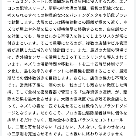
一・五センチメートルの隙間があれば店内に侵入するため、エア
コンの配管スリーブ、厨房の排水溝の隙間、看板の配線穴など、
考えられるすべての物理的な穴をパンチングメタルや防鼠ブラシ
で封鎖します。大阪のビルは隣接建物との距離が極めて近く、ネ
ズミが屋上や外壁を伝って縦横無尽に移動するため、自店舗だけ
を対策しても、隣のビルから再侵入を許してしまうリスクが常に
付きまといます。そこで重要になるのが、複数の店舗やビル管理
者が連携した広域的な防除計画です。また、最近の大阪の現場で
は、赤外線センサーを活用したＩｏＴモニタリングも導入されて
います。ネズミの活動時間や移動ルートを二十四時間体制でデー
タ化し、最も効率的なポイントに捕獲機を配置することで、最短
期間での個体数減少を目指します。さらに、店側の協力も不可欠
です。営業終了後に一滴の水も一粒のゴミも残さない徹底した清
掃、そして食材を密閉容器で管理する「生存資源の遮断」が、駆
除の効果を最大化させます。大阪の激戦区で生き残る飲食店にと
って、ネズミの姿を一匹でも見せることは致命的なブランドダメ
ージとなります。だからこそ、プロの害虫駆除業者は単に個体を
排除するだけでなく、建物全体の衛生バランスをコントロール
し、二度と寄せ付けない「出さない、入れない、住まわせない」
の三原則を完遂させるのです。この戦いに終わりはありません