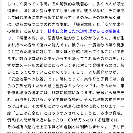
しつこく戻ってくる鳩。その驚異的な執着心に、多くの人が頭を
悩ませ、ほとほと疲れ果ててしまいます。彼らがなぜ、そこまで
して同じ場所にあきらめずに戻ってくるのか。その謎を解く鍵
は、彼らの持つ二つの強力な本能、「帰巣本能」と「安全地帯へ
の執着」にあります。
排水口交換した水道修理からには姫路市
で
、「帰巣本能」は、伝書鳩の能力からも分かるように、鳩が生
まれ持った極めて優れた能力です。彼らは、一度自分の巣や縄張
りと定めた場所に対して、驚くほど正確に戻ってくることができ
ます。数百キロ離れた場所からでも帰ってこれるその能力を、わ
ずか数メートルの距離にあるベランダに対して発揮するのは、彼
らにとってたやすいことなのです。そして、より厄介なのが、
「安全地帯への執着」です。鳩にとって、巣作りと子育ては、自
らの子孫を残すための最も重要なミッションです。そのため、巣
を作る場所の選定には、非常に慎重になります。天敵から身を守
れ、雨風をしのげる、安全で快適な場所。そんな理想の物件を見
つけ出すと、その場所に対する執着心は非常に強くなります。一
度「ここは安全だ」とロックオンされてしまうと、多少の脅威、
例えば人間が時々追い払ったり、CDが光ったりする程度では、
その場所の魅力を上回るほどの危険とは判断しません。「少し邪